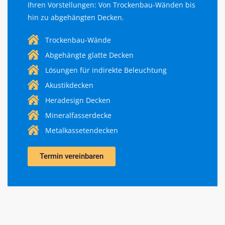
Ihren Vorstellungen: Von Trockenbau-Wänden bis
hin zu abgehängten Decken.
Trockenbau-Wände
Abgehängte glatte Decken
Lösungen für indirekte Beleuchtung
Akustikdecken
Heradesign Decken
Mineralfasserdecke
Metalkassetendecken
Termin vereinbaren