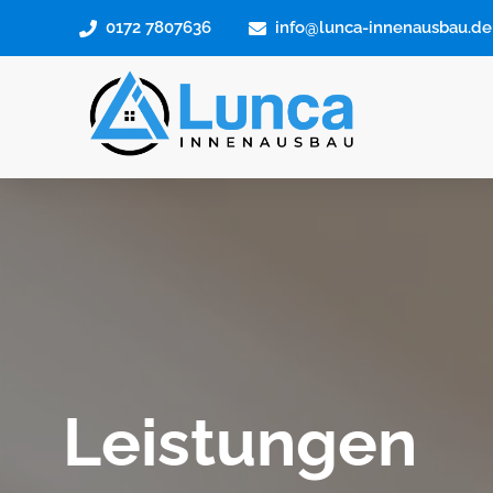
0172 7807636
info@lunca-innenausbau.de
Leistungen