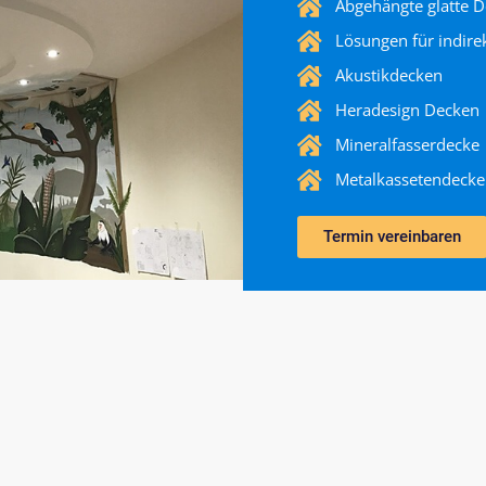
Abgehängte glatte 
Lösungen für indire
Akustikdecken
Heradesign Decken
Mineralfasserdecke
Metalkassetendeck
Termin vereinbaren