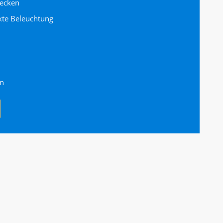
Decken
kte Beleuchtung
en